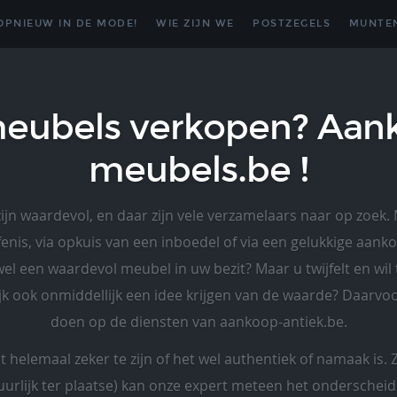
OPNIEUW IN DE MODE!
WIE ZIJN WE
POSTZEGELS
MUNTE
eubels verkopen? Aan
meubels.be !
jn waardevol, en daar zijn vele verzamelaars naar op zoek.
fenis, via opkuis van een inboedel of via een gelukkige aan
 een waardevol meubel in uw bezit? Maar u twijfelt en wil
ijk ook onmiddellijk een idee krijgen van de waarde? Daarv
doen op de diensten van aankoop-antiek.be.
et helemaal zeker te zijn of het wel authentiek of namaak is. 
uurlijk ter plaatse) kan onze expert meteen het onderschei