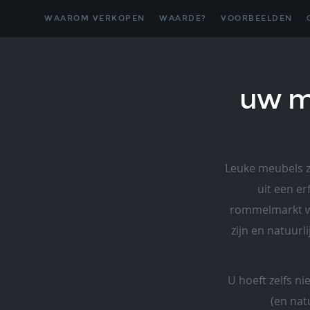
WAAROM VERKOPEN
WAARDE?
VOORBEELDEN
uw m
Leuke meubels zi
uit een er
rommelmarkt wel
zijn en natuurl
U hoeft zelfs ni
(en nat