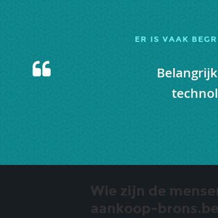
ER IS VAAK BEG
uit natuurlijk, maar
Belangrij
n!
technol
Wie zijn de mense
aankoop-brons.b