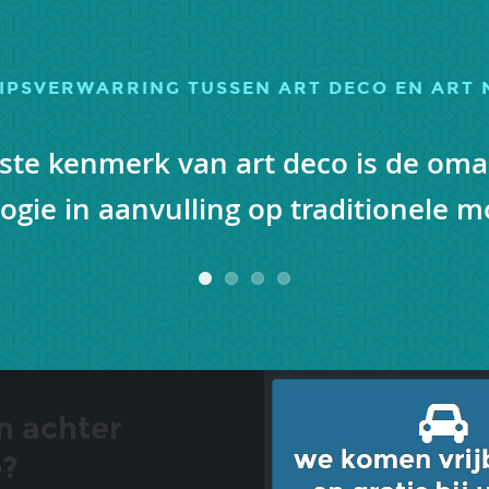
RIPSVERWARRING TUSSEN ART DECO EN ART
kste kenmerk van art deco is de om
ogie in aanvulling op traditionele m
n achter
e?