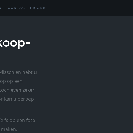
N
CONTACTEER ONS
koop-
 Misschien hebt u
koop op een
 toch even zeker
oor kan u beroep
Zelfs op een foto
d maken.