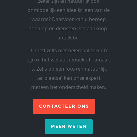
zeker zijn en natuurlijk ook
onmiddellijk een idee krijgen van de
waarde? Daarvoor kan u beroep
doen op de diensten van aankoop-
antiek.be.
U hoeft zelfs niet helemaal zeker te
zijn of het wel authentiek of namaak
is. Zelfs op een foto (en natuurlijk
ter plaatse) kan onze expert
meteen het onderscheid maken.
CONTACTEER ONS
MEER WETEN