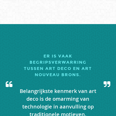
ER IS VAAK
BEGRIPSVERWARRING
TUSSEN ART DECO EN ART
NOUVEAU BRONS.
erkopen
Belangrijkste kenmerk van art
Dit is
uurlijk,
deco is de omarming van
met d
 om te
technologie in aanvulling op
traditionele motieven.