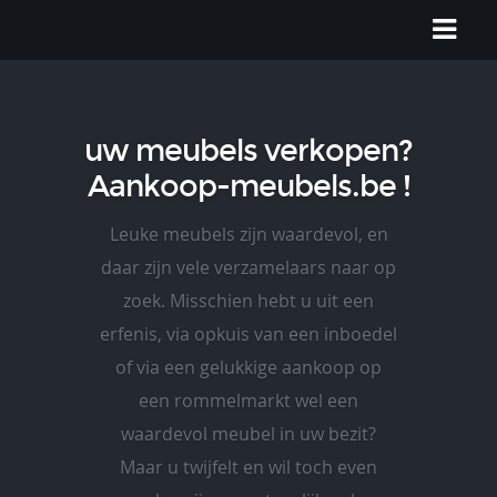
uw meubels verkopen?
Aankoop-meubels.be !
Leuke meubels zijn waardevol, en
daar zijn vele verzamelaars naar op
zoek. Misschien hebt u uit een
erfenis, via opkuis van een inboedel
of via een gelukkige aankoop op
een rommelmarkt wel een
waardevol meubel in uw bezit?
Maar u twijfelt en wil toch even